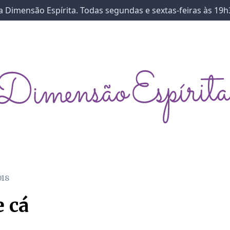
 Dimensão Espírita. Todas segundas e sextas-feiras às 19h
018
e cá