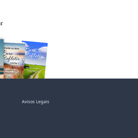
ar
Avisos Legais