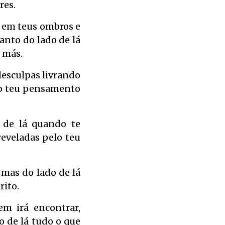
res.
a em teus ombros e
anto do lado de lá
u más.
desculpas livrando
odo teu pensamento
o de lá quando te
reveladas pelo teu
 mas do lado de lá
rito.
m irá encontrar,
o de lá tudo o que