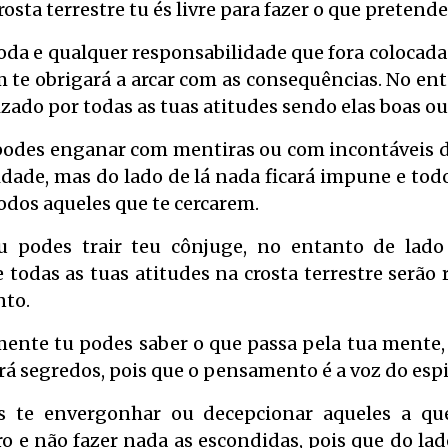
rosta terrestre tu és livre para fazer o que pretende
oda e qualquer responsabilidade que fora colocad
te obrigará a arcar com as consequências. No ent
izado por todas as tuas atitudes sendo elas boas o
 podes enganar com mentiras ou com incontáveis 
idade, mas do lado de lá nada ficará impune e t
todos aqueles que te cercarem.
u podes trair teu cônjuge, no entanto de lad
 todas as tuas atitudes na crosta terrestre serão 
to.
mente tu podes saber o que passa pela tua mente,
rá segredos, pois que o pensamento é a voz do espi
s te envergonhar ou decepcionar aqueles a que
ro e não fazer nada as escondidas, pois que do lad