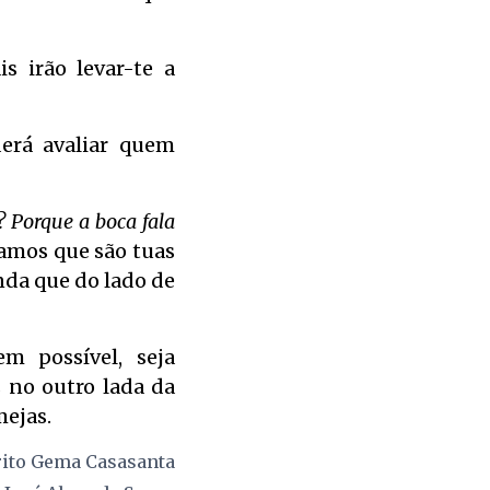
s irão levar-te a
derá avaliar quem
? Porque a boca fala
tamos que são tuas
nda que do lado de
m possível, seja
 no outro lada da
mejas.
rito
Gema Casasanta