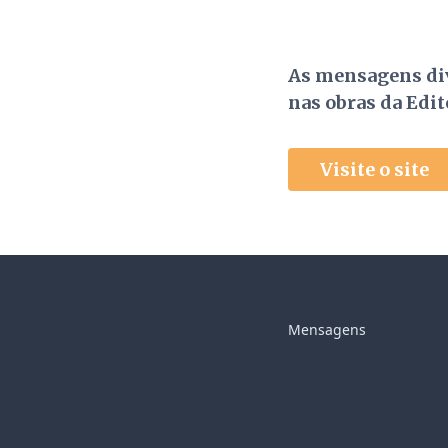
As mensagens div
nas obras da Edi
Visite o site
Mensagens