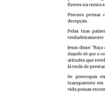
fizeres na crosta 
Procura pensar c
decepção.
Pelas tuas palav
verdadeiramente t
Jesus disse:
“Raça 
daquilo de que o co
atitudes que reve
lá terás de prest
Se preocupas em
transparente em 
vida possas encon