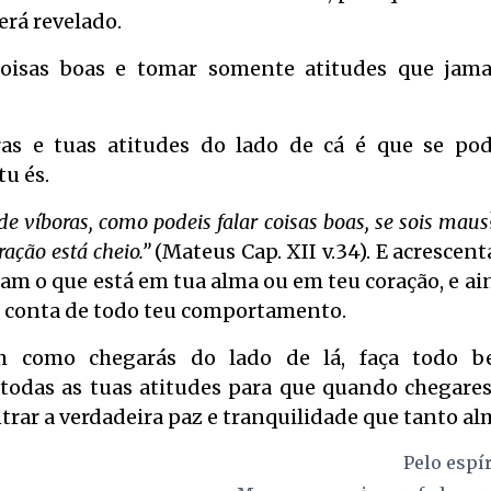
será revelado.
oisas boas e tomar somente atitudes que jamai
ras e tuas atitudes do lado de cá é que se po
u és.
de víboras, como podeis falar coisas boas, se sois maus
ração está cheio.”
(Mateus Cap. XII v.34). E acrescen
lam o que está em tua alma ou em teu coração, e ai
ar conta de todo teu comportamento.
 como chegarás do lado de lá, faça todo be
todas as tuas atitudes para que quando chegares
trar a verdadeira paz e tranquilidade que tanto al
Pelo espí