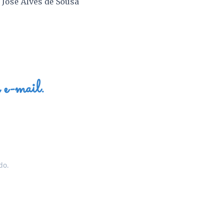
r
José Alves de Sousa
 e-mail.
do.
.