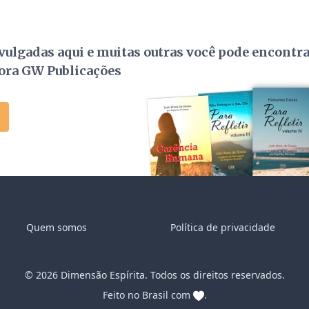
ulgadas aqui e muitas outras você pode encontr
tora GW Publicações
Quem somos
Política de privacidade
©
2026
Dimensão Espírita. Todos os direitos reservados.
Feito no Brasil com
.