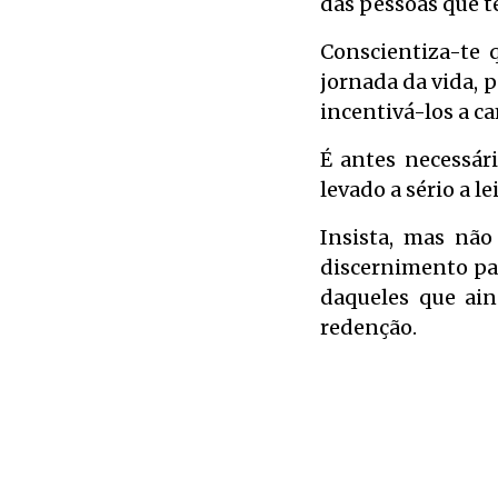
das pessoas que t
Conscientiza-te 
jornada da vida, 
incentivá-los a c
É antes necessár
levado a sério a lei
Insista, mas não
discernimento pa
daqueles que ai
redenção.