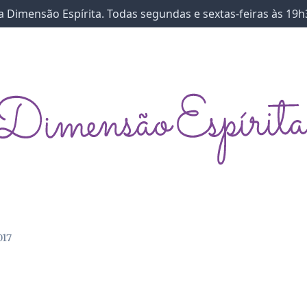
 Dimensão Espírita. Todas segundas e sextas-feiras às 19h
017