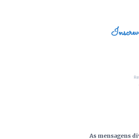
Inscrev
Re
As mensagens div