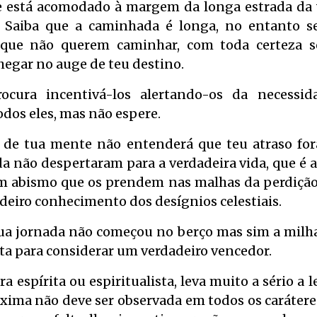
e está acomodado à margem da longa estrada da 
 Saiba que a caminhada é longa, no entanto s
 que não querem caminhar, com toda certeza 
chegar no auge de teu destino.
ocura incentivá-los alertando-os da necessi
odos eles, mas não espere.
o de tua mente não entenderá que teu atraso for
a não despertaram para a verdadeira vida, que é a 
 abismo que os prendem nas malhas da perdição, d
adeiro conhecimento dos desígnios celestiais.
tua jornada não começou no berço mas sim a milha
lta para considerar um verdadeiro vencedor.
a espírita ou espiritualista, leva muito a sério a lei
xima não deve ser observada em todos os carátere