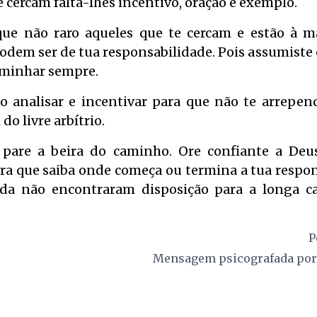
e cercam falta-lhes incentivo, oração e exemplo.
que não raro aqueles que te cercam e estão à
podem ser de tua responsabilidade. Pois assumist
aminhar sempre.
io analisar e incentivar para que não te arrepen
 do livre arbítrio.
 pare a beira do caminho. Ore confiante a De
ra que saiba onde começa ou termina a tua respon
nda não encontraram disposição para a longa 
P
Mensagem psicografada po